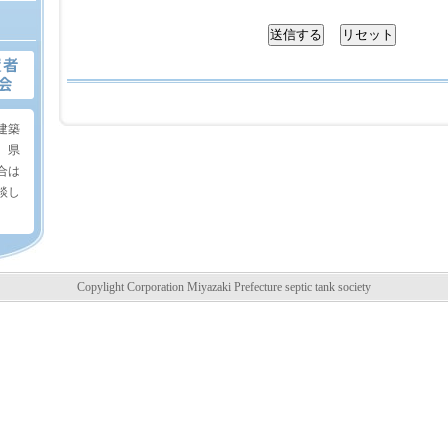
建築
。県
合は
談し
Copylight Corporation Miyazaki Prefecture septic tank society